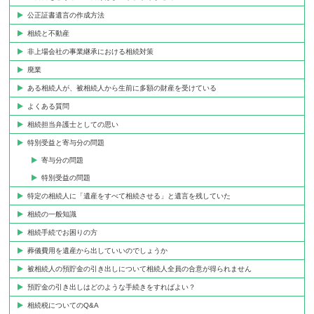
公正証書遺言の作成方法
相続と不動産
非上場会社の事業継承における相続対策
廃業
ある相続人が、被相続人から生前に多額の財産を受けている
よくある質問
相続担当弁護士としての思い
特別受益と寄与分の問題
寄与分の問題
特別受益の問題
特定の相続人に「遺産をすべて相続させる」と遺言を残していた
相続の一般知識
相続手続でお困りの方
葬儀費用を遺産から出していいのでしょうか
被相続人の預貯金の引き出しについて相続人全員の合意が得られません
預貯金の引き出しはどのような手続きをすればよい？
相続税についてのQ&A