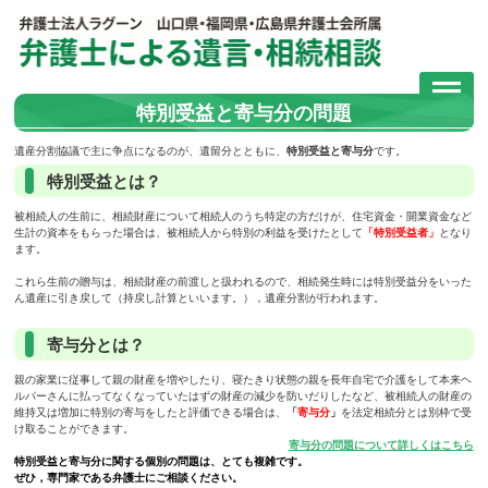
特別受益と寄与分の問題
遺産分割協議で主に争点になるのが、遺留分とともに、
特別受益と寄与分
です。
特別受益とは？
被相続人の生前に、相続財産について相続人のうち特定の方だけが、住宅資金・開業資金など
生計の資本をもらった場合は、被相続人から特別の利益を受けたとして
「特別受益者」
となり
ます。
これら生前の贈与は、相続財産の前渡しと扱われるので、相続発生時には特別受益分をいった
ん遺産に引き戻して（持戻し計算といいます。），遺産分割が行われます。
寄与分とは？
親の家業に従事して親の財産を増やしたり、寝たきり状態の親を長年自宅で介護をして本来ヘ
ルパーさんに払ってなくなっていたはずの財産の減少を防いだりしたなど、被相続人の財産の
維持又は増加に特別の寄与をしたと評価できる場合は、
「
寄与分
」
を法定相続分とは別枠で受
け取ることができます。
寄与分の問題について詳しくはこちら
特別受益と寄与分に関する個別の問題は、とても複雑です。
ぜひ，専門家である弁護士にご相談ください。