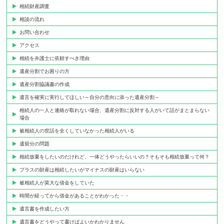
相続財産調査
相談の流れ
お問い合わせ
アクセス
相続を弁護士に依頼すべき理由
遺産分割でお困りの方
遺産分割協議書の作成
遺言を確実に実行してほしい～自分の意向に添った遺産分割～
相続人の一人と連絡が取れない場合、遺産分割に反対する人がいて話がまとまらない
場合
被相続人の世話を全くしていなかった相続人がいる
遺留分の問題
相続放棄をしたいのだけれど、一体どうやったらいいの？そもそも相続放棄って何？
プラスの財産は相続したいがマイナスの財産はいらない
被相続人が莫大な借金をしていた
時間が経ってから借金があることがわかった・・
遺言書を作成したい方
遺言書をどうやって書けばよいかわかりません